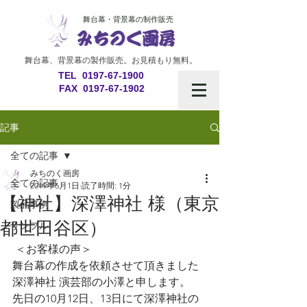
舞台幕・背景幕の制作販売
舞台幕、背景幕の製作販売。
お見積もり無料。
​TEL 0197-67-1900
​ FAX
0197-67-1902
記事
全ての記事
みちのく画房
全ての記事
2019年6月1日
読了時間: 1分
【神社】深澤神社 様（東京
製品事例
都世田谷区）
サンプル
 ＜お客様の声＞
舞台幕の作成を依頼させて頂きました
深澤神社 演芸部の小澤と申します。
先日の10月12日、13日にて深澤神社の