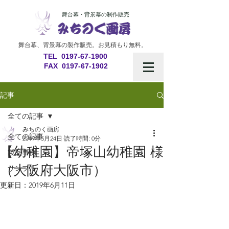
舞台幕・背景幕の制作販売
舞台幕、背景幕の製作販売。
お見積もり無料。
​TEL 0197-67-1900
​ FAX
0197-67-1902
記事
全ての記事
みちのく画房
全ての記事
2019年5月24日
読了時間: 0分
【幼稚園】帝塚山幼稚園 様
製品事例
（大阪府大阪市）
サンプル
更新日：
2019年6月11日